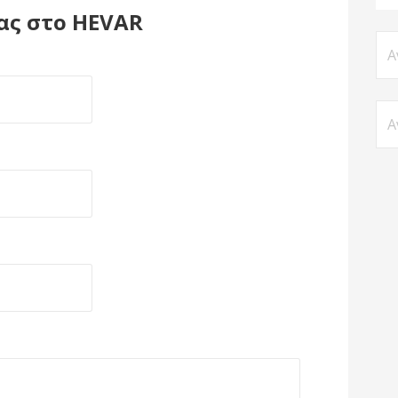
ας στο HE
VAR
Αν
για
Αν
για