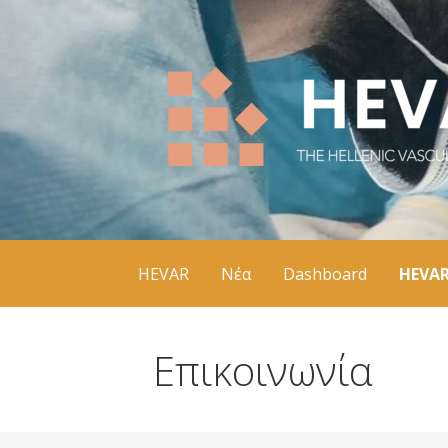
Μετάβαση
απευθείας
στο
περιεχόμενο
The Hellenic Vascular Registry
HEVAR
HEVAR
Νέα
Dashboard
HEVAR
Επικοινωνία