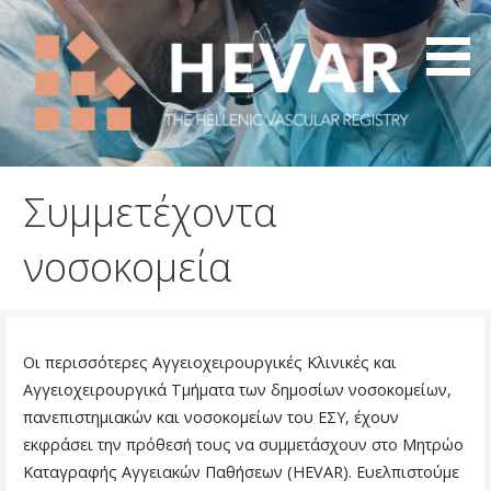
Μετάβαση
απευθείας
στο
περιεχόμενο
The Hellenic Vascular Registry
HEVAR
Συμμετέχοντα
νοσοκομεία
Οι περισσότερες Αγγειοχειρουργικές Κλινικές και
Αγγειοχειρουργικά Τμήματα των δημοσίων νοσοκομείων,
πανεπιστημιακών και νοσοκομείων του ΕΣΥ, έχουν
εκφράσει την πρόθεσή τους να συμμετάσχουν στο Μητρώο
Καταγραφής Αγγειακών Παθήσεων (HEVAR). Ευελπιστούμε