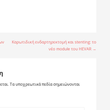
ίων
Καρωτιδική ενδαρτηρεκτομή και stenting: το
νέο module του HEVAR →
η
εται.
Τα υποχρεωτικά πεδία σημειώνονται