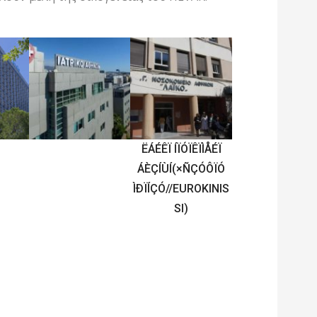
ËÁÉÊÏ ÍÏÓÏÊÏÌÅÉÏ
ÁÈÇÍÙÍ(×ÑÇÓÔÏÓ
ÌÐÏÍÇÓ//EUROKINIS
SI)